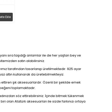
ete Ekle
 yanı sıra taşıdığı anlamlar ile de her yaştan bey ve
itemizden satın alabilirsiniz.
ımız tarafından tasarlanıp üretilmektedir. 925 ayar
yaz altın kullanarak da üretebilmekteyiz.
ttiren şık aksesuarlardır. Özenli bir şekilde emek
e beğeni toplamaktadır.
 adınızdan söz ettirebilirsiniz. İçinde bitmek tükenmek
ri olan Atatürk aksesuarları ile sizde farkınızı ortaya