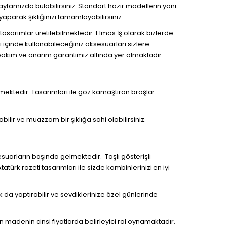
ayfamızda bulabilirsiniz. Standart hazır modellerin yanı
aparak şıklığınızı tamamlayabilirsiniz.
tasarımlar üretilebilmektedir. Elmas İş olarak bizlerde
içinde kullanabileceğiniz aksesuarları sizlere
bakım ve onarım garantimiz altında yer almaktadır.
mektedir. Tasarımları ile göz kamaştıran broşlar
bilir ve muazzam bir şıklığa sahi olabilirsiniz.
sesuarların başında gelmektedir. Taşlı gösterişli
türk rozeti tasarımları ile sizde kombinlerinizi en iyi
k da yaptırabilir ve sevdiklerinize özel günlerinde
 madenin cinsi fiyatlarda belirleyici rol oynamaktadır.