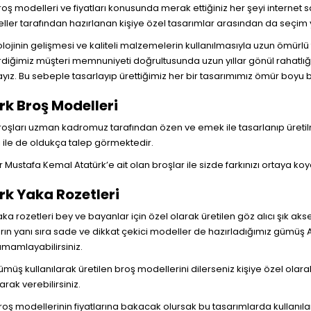
roş modelleri ve fiyatları konusunda merak ettiğiniz her şeyi internet s
 eller tarafından hazırlanan kişiye özel tasarımlar arasından da seçim y
lojinin gelişmesi ve kaliteli malzemelerin kullanılmasıyla uzun ömürlü 
iğimiz müşteri memnuniyeti doğrultusunda uzun yıllar gönül rahatlığı 
ız. Bu sebeple tasarlayıp ürettiğimiz her bir tasarımımız ömür boyu 
rk Broş Modelleri
roşları uzman kadromuz tarafından özen ve emek ile tasarlanıp üretil
 ile de oldukça talep görmektedir.
 Mustafa Kemal Atatürk’e ait olan broşlar ile sizde farkınızı ortaya koya
rk Yaka Rozetleri
aka rozetleri bey ve bayanlar için özel olarak üretilen göz alıcı şık ak
rın yanı sıra sade ve dikkat çekici modeller de hazırladığımız gümüş Ata
amamlayabilirsiniz.
gümüş kullanılarak üretilen broş modellerini dilerseniz kişiye özel olara
arak verebilirsiniz.
roş modellerinin fiyatlarına bakacak olursak bu tasarımlarda kullanılan