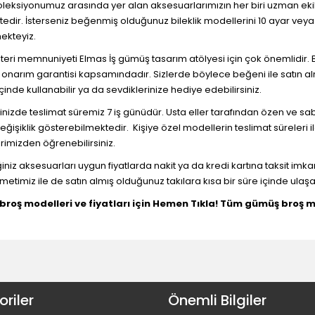
eksiyonumuz arasında yer alan aksesuarlarımızın her biri uzman eki
tedir. İsterseniz beğenmiş olduğunuz bileklik modellerini 10 ayar veya
ekteyiz.
eri memnuniyeti Elmas İş gümüş tasarım atölyesi için çok önemlidir. 
onarım garantisi kapsamındadır. Sizlerde böylece beğeni ile satın al
içinde kullanabilir ya da sevdiklerinize hediye edebilirsiniz.
rinizde teslimat süremiz 7 iş günüdür. Usta eller tarafından özen ve sabı
eğişiklik gösterebilmektedir. Kişiye özel modellerin teslimat süreleri ile
erimizden öğrenebilirsiniz.
iz aksesuarları uygun fiyatlarda nakit ya da kredi kartına taksit imkanı i
metimiz ile de satın almış olduğunuz takılara kısa bir süre içinde ulaşabi
broş modelleri ve fiyatları için Hemen Tıkla! Tüm gümüş broş mod
riler
Önemli Bilgiler