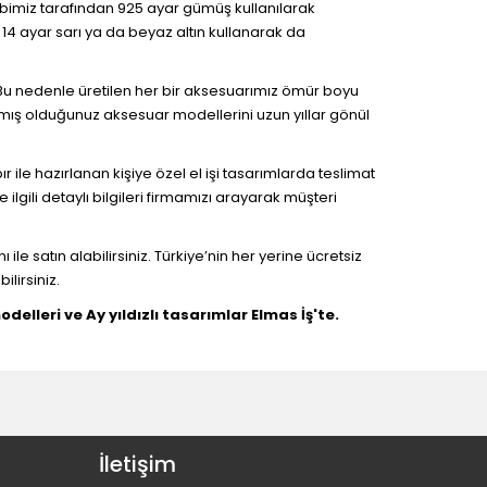
bimiz tarafından 925 ayar gümüş kullanılarak
 14 ayar sarı ya da beyaz altın kullanarak da
Bu nedenle üretilen her bir aksesuarımız ömür boyu
mış olduğunuz aksesuar modellerini uzun yıllar gönül
r ile hazırlanan kişiye özel el işi tasarımlarda teslimat
 ilgili detaylı bilgileri firmamızı arayarak müşteri
le satın alabilirsiniz. Türkiye’nin her yerine ücretsiz
lirsiniz.
elleri ve Ay yıldızlı tasarımlar Elmas İş'te.
İletişim