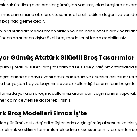
lanılarak üretilmiş olan broşlar gümüşten yapılmış olan broşlara nazar
n madenin cinsine ek olarak tasarımda tercih edilen değerli ve yarı de
n başında gelmektedir.
ı sıra standart modellerden sıkılan ve ben bana özel olarak hazırlan
afından hazırlanan kişiye özel broş modellerini tercih edebilirsiniz.
yar Gümüş Atatürk Silüetli Broş Tasarımlar
ümüş Atatürk sülietli broş tasarımları ile sizde girdiğiniz ortamlarda şıkl
çimlerinde bir hayli özenli davranan kadın ve erkekler aksesuar terc
da her yaştan bey ve bayanın severek kullandığı tasarımların başında
famızda yer alan broş modellerimiz arasından seçimlerinizi yaparak
 her daim çevrenize gösterebilirsiniz.
k Broş Modelleri Elmas İş’te
ndan günümüze siz değerli müşterilerimiz için gümüş aksesuar koleksi
şık olmak ve stilinizi tamamlamak adına aksesuarlarımız arasından seçim