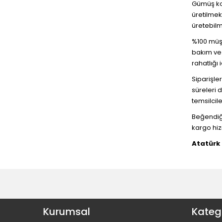
Gümüş kol
üretilmek
üretebilm
%100 müşt
bakım ve 
rahatlığı 
Siparişle
süreleri d
temsilcil
Beğendiğin
kargo hiz
Atatürk 
Kurumsal
Katego