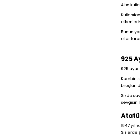
Altın kul
Kullanıla
etkenleri
Bunun yan
eller tar
925 A
925 ayar g
Kombin se
broşları 
Sizde say
sevgisini
Atatür
1947 yılı
Sizlerde 