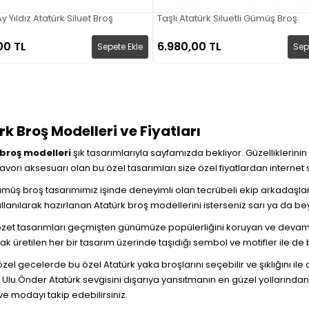
 Yıldız Atatürk Siluet Broş
Taşlı Atatürk Siluetli Gümüş Broş
00 TL
6.980,00 TL
Sepete Ekle
Sep
k Broş Modelleri ve Fiyatları
broş modelleri
şık tasarımlarıyla sayfamızda bekliyor. Güzelliklerinin
avori aksesuarı olan bu özel tasarımları size özel fiyatlardan internet s
ümüş broş tasarımımız işinde deneyimli olan tecrübeli ekip arkadaşlar
lanılarak hazırlanan Atatürk broş modellerini isterseniz sarı ya da be
ozet tasarımları geçmişten günümüze popülerliğini koruyan ve devam e
k üretilen her bir tasarım üzerinde taşıdığı sembol ve motifler ile d
özel gecelerde bu özel Atatürk yaka broşlarını seçebilir ve şıklığını ile
Ulu Önder Atatürk sevgisini dışarıya yansıtmanın en güzel yollarından bi
 ve modayı takip edebilirsiniz.