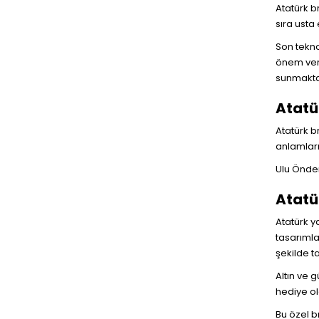
Atatürk b
sıra usta
Son tekno
önem verd
sunmaktay
Atatü
Atatürk b
anlamları
Ulu Önder
Atatü
Atatürk y
tasarımla
şekilde t
Altın ve 
hediye ol
Bu özel b