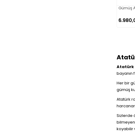
Gümüş Ay
6.980,
Atatür
Atatürk 
bayanın f
Her bir g
gümüş kul
Atatürk r
harcanara
Sizlerde 
bilmeyen 
koyabilir