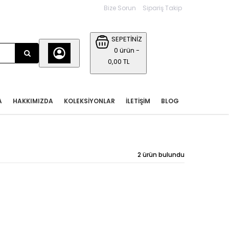
Bize Sorun
Sipariş Takip
SEPETİNİZ
0 ürün -
0,00 TL
A
HAKKIMIZDA
KOLEKSIYONLAR
İLETIŞIM
BLOG
2 ürün bulundu