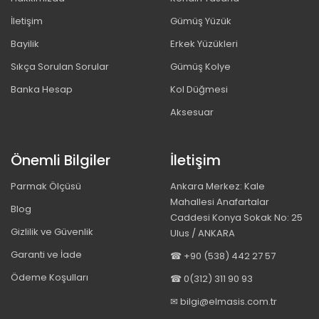
İletişim
Gümüş Yüzük
Bayilik
Erkek Yüzükleri
Sıkça Sorulan Sorular
Gümüş Kolye
Banka Hesap
Kol Düğmesi
Aksesuar
Önemli Bilgiler
İletişim
Parmak Ölçüsü
Ankara Merkez: Kale
Mahallesi Anafartalar
Blog
Caddesi Konya Sokak No: 25
Gizlilik ve Güvenlik
Ulus / ANKARA
Garanti ve İade
☎ +90 (538) 442 27 57
Ödeme Koşulları
☎ 0(312) 311 90 93
✉ bilgi@elmasis.com.tr