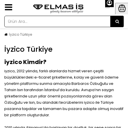
İyzico Türkiye
İyzico Türkiye
iyzico Kimdir?
iyzico, 2012 yılında, farklı alanlarda hizmet veren çeşitli
büyüklüklerdeki e-ticaret şirketlerine, kolay ve güvenli ödeme
yönetim platformu sunma amacıyla Barbaros Özbuğutu ve
Tahsin Isın tarafından İstanbul’da kuruldu. Avrupa’nın saygın
şirketlerinde uzun yıllar önemli pozisyonlarında görev alan
Özbuğutu ve Isın, bu alandaki tecrübelerini iyzico ile Türkiye
pazarına taşıdılar ve tamamen bu pazara adapte olmuş inovatif
bir platform oluşturdular.
2010 yılında Almanya’da başlayan bir dostluk, bir sene sonra bir