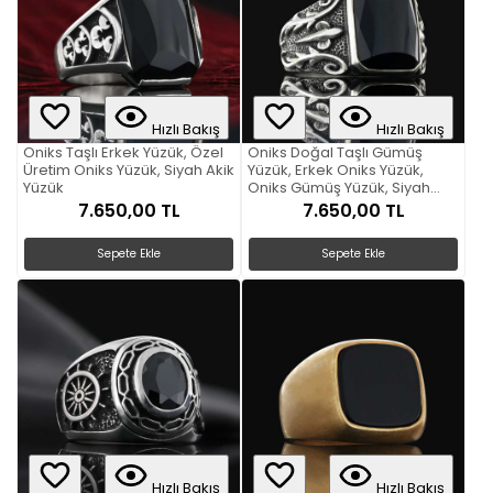
Hızlı Bakış
Hızlı Bakış
Oniks Taşlı Erkek Yüzük, Özel
Oniks Doğal Taşlı Gümüş
Üretim Oniks Yüzük, Siyah Akik
Yüzük, Erkek Oniks Yüzük,
Yüzük
Oniks Gümüş Yüzük, Siyah
Akik Yüzük
7.650,00 TL
7.650,00 TL
Sepete Ekle
Sepete Ekle
Hızlı Bakış
Hızlı Bakış