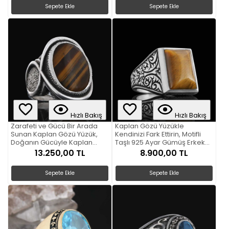
Sepete Ekle
Sepete Ekle
Hızlı Bakış
Hızlı Bakış
Zarafeti ve Gücü Bir Arada
Kaplan Gözü Yüzükle
Sunan Kaplan Gözü Yüzük,
Kendinizi Fark Ettirin, Motifli
Doğanın Gücüyle Kaplan
Taşlı 925 Ayar Gümüş Erkek
Gözü Yüzük
Yüzük
13.250,00 TL
8.900,00 TL
Sepete Ekle
Sepete Ekle