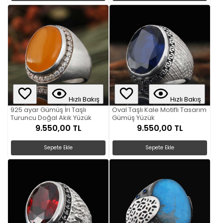
Hızlı Bakış
Hızlı Bakış
925 ayar Gümüş İri Taşlı
Oval Taşlı Kale Motifli Tasarım
Turuncu Doğal Akik Yüzük
Gümüş Yüzük
9.550,00 TL
9.550,00 TL
Sepete Ekle
Sepete Ekle