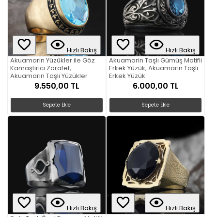
Hızlı Bakış
Hızlı Bakış
Akuamarin Yüzükler ile Göz
Akuamarin Taşlı Gümüş Motifli
Kamaştırıcı Zarafet,
Erkek Yüzük, Akuamarin Taşlı
Akuamarin Taşlı Yüzükler
Erkek Yüzük
9.550,00 TL
6.000,00 TL
Sepete Ekle
Sepete Ekle
Hızlı Bakış
Hızlı Bakış