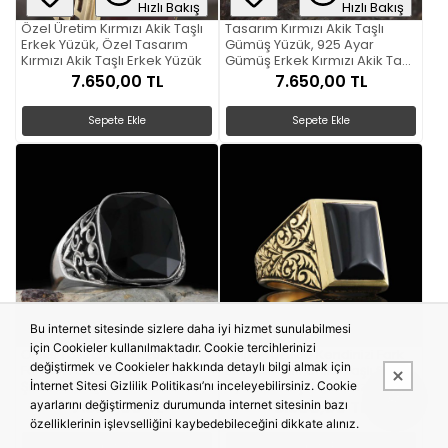
Hızlı Bakış
Hızlı Bakış
Özel Üretim Kırmızı Akik Taşlı
Tasarım Kırmızı Akik Taşlı
Erkek Yüzük, Özel Tasarım
Gümüş Yüzük, 925 Ayar
Kırmızı Akik Taşlı Erkek Yüzük
Gümüş Erkek Kırmızı Akik Taşlı
Yüzük
7.650,00 TL
7.650,00 TL
Sepete Ekle
Sepete Ekle
Bu internet sitesinde sizlere daha iyi hizmet sunulabilmesi
Hızlı Bakış
Hızlı Bakış
için Cookieler kullanılmaktadır. Cookie tercihlerinizi
Oniks Taşlı Erkek Yüzüğü ile
Oniks Yüzükle Kendinizi Fark
değiştirmek ve Cookieler hakkında detaylı bilgi almak için
Farkınızı Gösterin, Sonsuz
Ettirin, Motifli Oniks Taşlı 925
Şıklık ve Güç Özel Tasarım
Ayar Gümüş Erkek Yüzük,
İnternet Sitesi Gizlilik Politikası’nı inceleyebilirsiniz. Cookie
Oniks Taşlı Erkek Yüzük, Siyah
Siyah Akik Yüzük
7.650,00 TL
8.900,00 TL
ayarlarını değiştirmeniz durumunda internet sitesinin bazı
Akik Yüzük
özelliklerinin işlevselliğini kaybedebileceğini dikkate alınız.
Sepete Ekle
Sepete Ekle