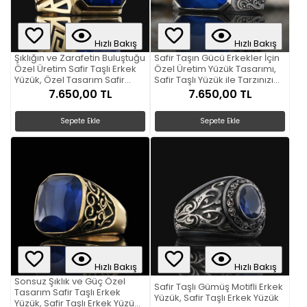
Hızlı Bakış
Hızlı Bakış
Şıklığın ve Zarafetin Buluştuğu
Safir Taşın Gücü Erkekler İçin
Özel Üretim Safir Taşlı Erkek
Özel Üretim Yüzük Tasarımı,
Yüzük, Özel Tasarım Safir
Safir Taşlı Yüzük ile Tarzınızı
Taşlı Erkek Yüzük
Tamamlayın
7.650,00 TL
7.650,00 TL
Sepete Ekle
Sepete Ekle
Hızlı Bakış
Hızlı Bakış
Sonsuz Şıklık ve Güç Özel
Safir Taşlı Gümüş Motifli Erkek
Tasarım Safir Taşlı Erkek
Yüzük, Safir Taşlı Erkek Yüzük
Yüzük, Safir Taşlı Erkek Yüzüğü