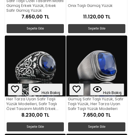
Safir Taşlı Özel Tasarım Motifli
Gümüş Erkek Yüzük, Erkek
Onix Taşlı Gümüş Yüzük
Safir Gümüş Yüzük
7.650,00 TL
11.120,00 TL
Sepete Ekle
Sepete Ekle
Hızlı Bakış
Hızlı Bakış
Her Tarza Uyan Safir Taşlı
Gümüş Safir Taşlı Yüzük, Safir
Yüzük Modelleri, Safir Taşlı
Taşlı Yüzük, Her Tarza Uyan
Özel Tasarım Motifli Erkek
Safir Taşlı Yüzük Modelleri
Yüzük, Erkek Motifli Gümüş
8.230,00 TL
7.650,00 TL
Yüzük
Sepete Ekle
Sepete Ekle