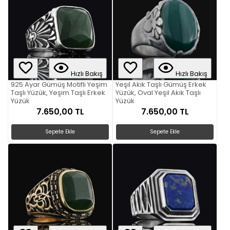
Hızlı Bakış
Hızlı Bakış
925 Ayar Gümüş Motifli Yeşim
Yeşil Akik Taşlı Gümüş Erkek
Taşlı Yüzük, Yeşim Taşlı Erkek
Yüzük, Oval Yeşil Akik Taşlı
Yüzük
Yüzük
7.650,00 TL
7.650,00 TL
Sepete Ekle
Sepete Ekle