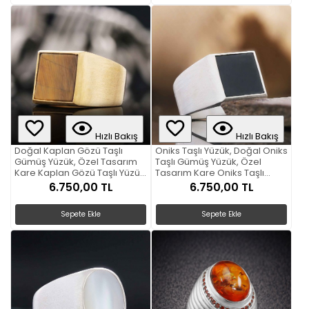
Hızlı Bakış
Hızlı Bakış
Doğal Kaplan Gözü Taşlı
Oniks Taşlı Yüzük, Doğal Oniks
Gümüş Yüzük, Özel Tasarım
Taşlı Gümüş Yüzük, Özel
Kare Kaplan Gözü Taşlı Yüzük,
Tasarım Kare Oniks Taşlı
Sade Kaplan Gözü Taşlı
Yüzük
6.750,00 TL
6.750,00 TL
Yüzük
Sepete Ekle
Sepete Ekle