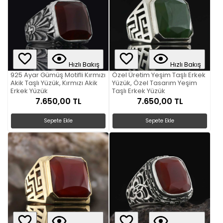
Hızlı Bakış
Hızlı Bakış
925 Ayar Gümüş Motifli Kırmızı
Özel Üretim Yeşim Taşlı Erkek
Akik Taşlı Yüzük, Kırmızı Akik
Yüzük, Özel Tasarım Yeşim
Erkek Yüzük
Taşlı Erkek Yüzük
7.650,00 TL
7.650,00 TL
Sepete Ekle
Sepete Ekle