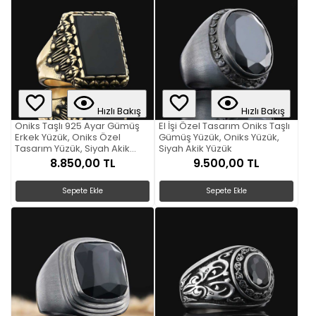
Hızlı Bakış
Hızlı Bakış
Oniks Taşlı 925 Ayar Gümüş
El İşi Özel Tasarım Oniks Taşlı
Erkek Yüzük, Oniks Özel
Gümüş Yüzük, Oniks Yüzük,
Tasarım Yüzük, Siyah Akik
Siyah Akik Yüzük
Yüzük
8.850,00 TL
9.500,00 TL
Sepete Ekle
Sepete Ekle