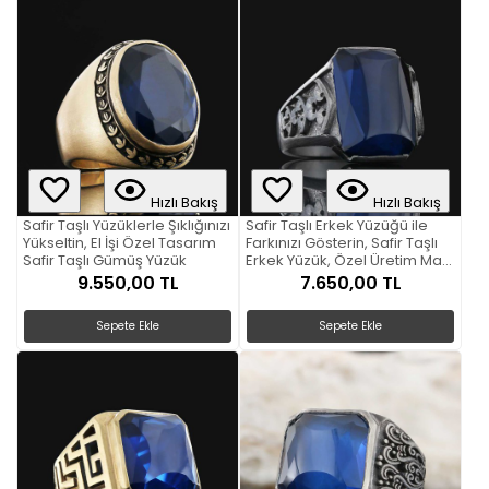
Hızlı Bakış
Hızlı Bakış
Safir Taşlı Yüzüklerle Şıklığınızı
Safir Taşlı Erkek Yüzüğü ile
Yükseltin, El İşi Özel Tasarım
Farkınızı Gösterin, Safir Taşlı
Safir Taşlı Gümüş Yüzük
Erkek Yüzük, Özel Üretim Mavi
Taşlı Erkek Yüzük
9.550,00 TL
7.650,00 TL
Sepete Ekle
Sepete Ekle