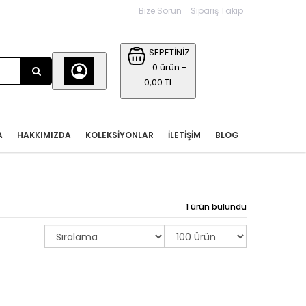
Bize Sorun
Sipariş Takip
SEPETİNİZ
0 ürün -
0,00 TL
A
HAKKIMIZDA
KOLEKSIYONLAR
İLETIŞIM
BLOG
1 ürün bulundu