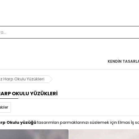
KENDIN TASARL
z Harp Okulu Yüzükleri
HARP OKULU YÜZÜKLERI
kiler
arp Okulu yüzüğü
tasarımları parmaklarınızı süslemek için Elmas İş sa