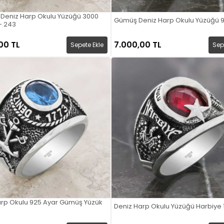
 Deniz Harp Okulu Yüzüğü 3000
Gümüş Deniz Harp Okulu Yüzüğü 
- 243
00 TL
7.000,00 TL
Sepete Ekle
Sep
arp Okulu 925 Ayar Gümüş Yüzük
Deniz Harp Okulu Yüzüğü Harbiye 