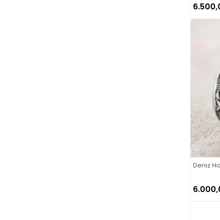
6.500,
Deniz H
6.000,