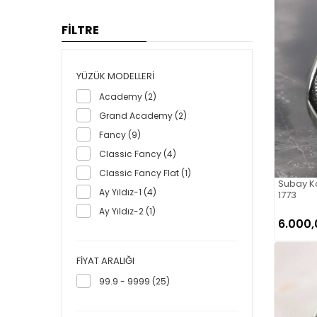
FİLTRE
YÜZÜK MODELLERI
Academy (2)
Grand Academy (2)
Fancy (9)
Classic Fancy (4)
Classic Fancy Flat (1)
Subay Ko
Ay Yıldız-1 (4)
1773
Ay Yıldız-2 (1)
6.000,
FIYAT ARALIĞI
99.9 - 9999 (25)