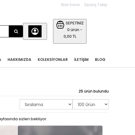
Bize Sorun
Sipariş Takip
SEPETİNİZ
0 ürün -
0,00 TL
A
HAKKIMIZDA
KOLEKSIYONLAR
İLETIŞIM
BLOG
25 ürün bulundu
yfasında sizleri bekliyor.