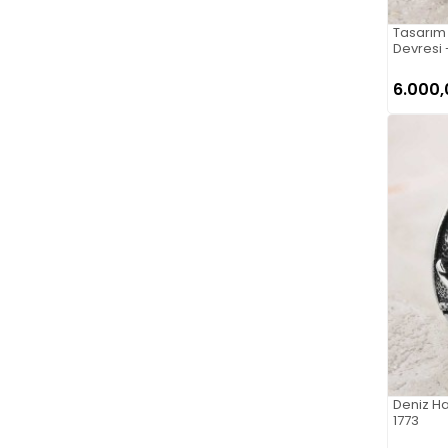
Tasarım
Devresi 
6.000,
Deniz H
1773