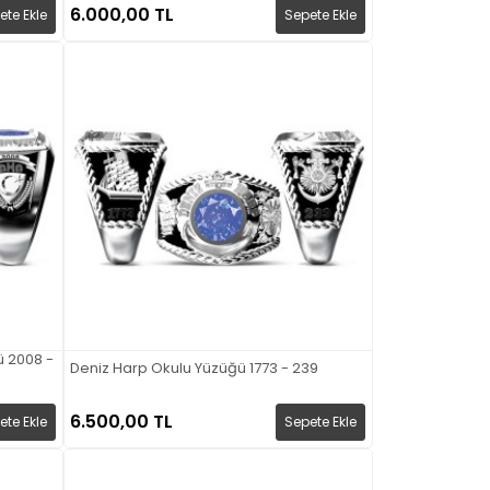
6.000,00 TL
ete Ekle
Sepete Ekle
ü 2008 -
Deniz Harp Okulu Yüzüğü 1773 - 239
6.500,00 TL
ete Ekle
Sepete Ekle