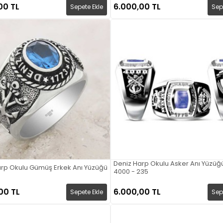
00 TL
6.000,00 TL
Sepete Ekle
Sep
Deniz Harp Okulu Asker Anı Yüzüğ
arp Okulu Gümüş Erkek Anı Yüzüğü
4000 - 235
00 TL
6.000,00 TL
Sepete Ekle
Sep