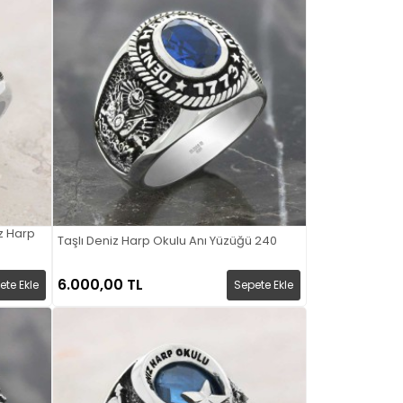
z Harp
Taşlı Deniz Harp Okulu Anı Yüzüğü 240
6.000,00 TL
ete Ekle
Sepete Ekle