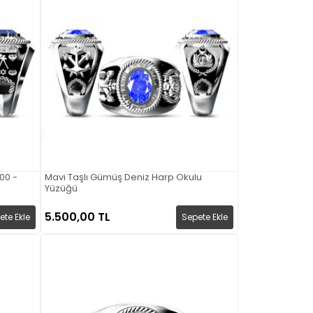
00 -
Mavi Taşlı Gümüş Deniz Harp Okulu
Yüzüğü
5.500,00 TL
ete Ekle
Sepete Ekle