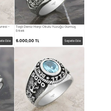
resi -
Taşlı Deniz Harp Okulu Yüzüğü Gümüş
Erkek
6.000,00 TL
ete Ekle
Sepete Ekle