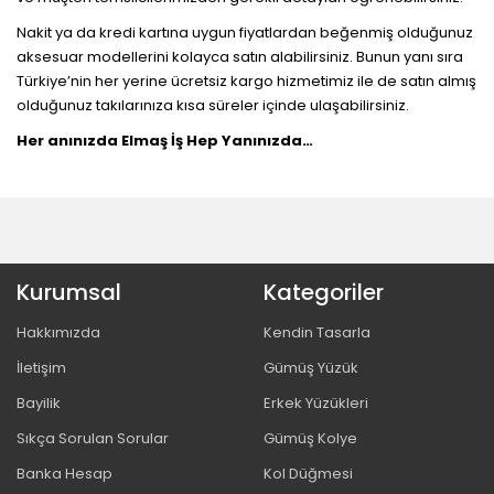
Nakit ya da kredi kartına uygun fiyatlardan beğenmiş olduğunuz
aksesuar modellerini kolayca satın alabilirsiniz. Bunun yanı sıra
Türkiye’nin her yerine ücretsiz kargo hizmetimiz ile de satın almış
olduğunuz takılarınıza kısa süreler içinde ulaşabilirsiniz.
Her anınızda Elmaş İş Hep Yanınızda…
Kurumsal
Kategoriler
Hakkımızda
Kendin Tasarla
İletişim
Gümüş Yüzük
Bayilik
Erkek Yüzükleri
Sıkça Sorulan Sorular
Gümüş Kolye
Banka Hesap
Kol Düğmesi