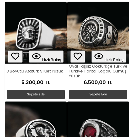
Hızlı Bakış
Hızlı Bakış
Oval Taşsız Göktürkçe Türk ve
3 Boyutlu Atatürk Siluet Yüzük
Türkiye Haritalı Logolu Gümüş
Yüzük
5.300,00 TL
6.500,00 TL
Sepete Ekle
Sepete Ekle