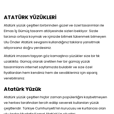
ATATÜRK YÜZÜKLERİ
Atatürk yüzük çeşitleri birbirinden güzel ve özel tasarımları ile
Elmas İş Gümüş tasarım atölyesinde sizleri bekliyor. Sizde
tarzınızı ortaya koymak ve içinizde bitmek tükenmek bilmeyen
Ulu Önder Atatürk sevgisini kullandığınız takılara yansıtmak
istiyorsanız doğru yerdesiniz.
Atatürk imzasını taşıyan göz kamaştırıcı yüzükler size bir tık
uzaklıkta. Gümüş olarak üretilen her bir gümüş yüzük
tasarımlarını internet sayfamızda bulabilir ve size özel
fiyatlardan hem kendiniz hem de sevdikleriniz için sipariş
verebilirsiniz.
Atatürk Yüzük
Atatürk yüzük çeşitleri hiçbir zaman popülerliğini kaybetmeyen
ve herkes tarafından tercih edilip severek kullanılan yüzük
çeşitleridir. Türkiye Cumhuriyeti’nin kurucusu ve kurtarıcısı olan
ulu önder Mustafa Kemal Atatürk’ün siluetini