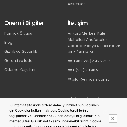
Aksesuar
Önemli Bilgiler
İletişim
Parmak Ölçüsü
Ankara Merkez: Kale
Mahallesi Anafartalar
Blog
Caddesi Konya Sokak No: 25
Gizlilik ve Güvenlik
Ulus / ANKARA
Garanti ve İade
☎ +90 (538) 442 27 57
Ödeme Koşulları
☎ 0(312) 311 90 93
✉ bilgi@elmasis.com.tr
BIZI TAKIP EDIN
Bu internet sitesinde sizlere daha iyi hizmet sunulabilmesi
için Cookieler kullanılmaktadır. Cookie tercihlerinizi
değiştirmek ve Cookieler hakkında detaylı bilgi almak için
İnternet Sitesi Gizlilik Politikası’nı inceleyebilirsiniz. Cookie
ayarlarını değiştirmeniz durumunda internet sitesinin bazı