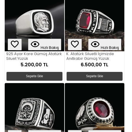
Hızlı Bakış
Hızlı Bakış
925 Ayar Kare Gümüş Atatürk
K. Atatürk Siluetli İçimizde
Siluet Yüzük
Anıtkabir Gümüş Yüzük
5.200,00 TL
6.500,00 TL
Sepete Ekle
Sepete Ekle