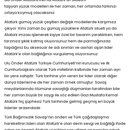
taşıyan yüzük modelleri ile her zaman, her ortamda farkınızı
ortaya koymuş olacaksınız.
Atatürk gümüş yüzük çeşitleri değişik modellerde karşımıza
çıkıyor. Kimi zaman bu gümüş yüzüklere Atatürk silueti ya da
Atatürk imzası işlenerek kişiye özel bir tasarım yaratılırken, hem
tarzınıza şıklık katmış oluyorsunuz hem de parmağınızda
taşıdığınız bu aksesuar ile adı sınırları ve asırları aşan lider
Atatürk’e olan bağlılığınızı vurgulamış oluyorsunuz.
Ulu Önder Atatürk Türkiye Cumhuriyeti’nin kurucusu ve ilk
Cumhurbaşkanı olarak Türk milletinin kalbinde her zaman ayrı
bir yere sahiptir. Türk tarihine yön veren bir lider olarak diğer
dünya liderlerine de her zaman örnek olmuştur. Savaş
meydanlarında ölümüne savaştığı düşmanları tarafından bile
her zaman büyük bir saygı ile söz edilen Gazi Mustafa Kemal
Atatürk hiç şüphesiz Türk tarihinde gelmiş geçmiş en büyük
liderler arasındadır.
Türk Bağımsızlık Savaşı’nın önderi ve Türk çağdaşlaşma
hareketinin lideri olan Atatürk’e olan derin sevgi ve bağlılığı ifade
eden en önemli Atatürk yüzükleri son yılların en popüler erkek