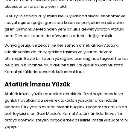
aksesuarları arasında yerini aldı.
19.yüzyılın sonları 20.yüzyılın ise ilk yıllarında siyasi, ekonomik ve
sosyal açıdan çağın gerisinde kalan ve parçalanma sürecine
giren Osmanlı Devleti’nden yeni bir ulus devlet yaratan Atatürk
hem Osmanlı’nı hem de dünyanın kaderini değiştirmiştir.
Dünya görüşü ve zekası ile her zaman örnek alınan Atatürk,
liderlik vasfını da en iyi şekilde taşımış ve yıllarca devam
ettirmiştir. Böyle bir liderin yüzüğünü parmağında taşıyan herkes
de bunun bilincinde olup ayrı bir tutku ve gururla Gazi Mustafa
Kemal yüzüklerini severek kullanmaktadır.
Atatürk İmzası Yüzük
Atatürk imzalı yüzük modelleri erkeklerin özel hayatlarında ve
günlük hayatlarında severek taktıkları yüzükler arasındadır.
Modern Türkiye’nin mimarı olarak bugünkü yaşam tarzımızın da
belirleyicisi olan Gazi Mustafa Kemal Atatürk’ün liderlik vasfını
ortaya koymak isteyen birçok erkek özellikle imzalı yüzük tercihi
yapıyor.