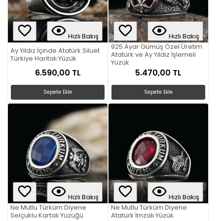
Hızlı Bakış
Hızlı Bakış
925 Ayar Gümüş Özel Üretim
Ay Yıldız İçinde Atatürk Siluet
Atatürk ve Ay Yıldız İşlemeli
Türkiye Haritalı Yüzük
Yüzük
6.590,00 TL
5.470,00 TL
Sepete Ekle
Sepete Ekle
Hızlı Bakış
Hızlı Bakış
Ne Mutlu Türküm Diyene
Ne Mutlu Türküm Diyene
Selçuklu Kartalı Yüzüğü
Atatürk İmzalı Yüzük