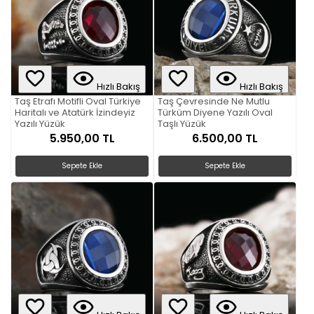
Hızlı Bakış
Hızlı Bakış
Taş Etrafı Motifli Oval Türkiye
Taş Çevresinde Ne Mutlu
Haritalı ve Atatürk İzindeyiz
Türküm Diyene Yazılı Oval
Yazılı Yüzük
Taşlı Yüzük
5.950,00 TL
6.500,00 TL
Sepete Ekle
Sepete Ekle