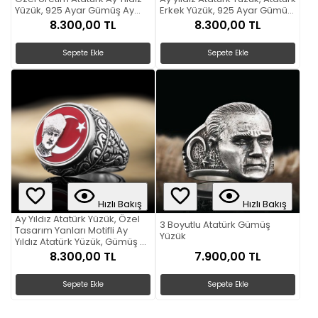
Yüzük, 925 Ayar Gümüş Ay
Erkek Yüzük, 925 Ayar Gümüş
Yıldız Atatürk Erkek Yüzük
Ay yıldız Atatürk Erkek Yüzük
8.300,00 TL
8.300,00 TL
Sepete Ekle
Sepete Ekle
Hızlı Bakış
Hızlı Bakış
Ay Yıldız Atatürk Yüzük, Özel
3 Boyutlu Atatürk Gümüş
Tasarım Yanları Motifli Ay
Yüzük
Yıldız Atatürk Yüzük, Gümüş Ay
Yıldız Atatürk Yüzük
8.300,00 TL
7.900,00 TL
Sepete Ekle
Sepete Ekle