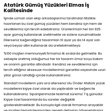
Atatürk Gümüş Yüzükleri Elmas İş
Kalitesinde
İşinde uzman olan ekip arkadaşlarımız tarafından titizlikle
hazırlanan bu özel gümüş yüzükleri hem kendiniz için hem de
sevdikleriniz için tercih edebilirsiniz. Ürünlerimizin her biri 925
ayar gümüş kullanılarak üretilmekte ve sizlere sunulmaktadır.
Dilerseniz beğendiğiniz tasarımları 10 ayar ya da 14 ayar sarı
veya beyaz altın kullanarak da üretebilmekteyiz.
%100 müşteri memnuniyeti firmamız ilk sıralarda gelmekte. Bu
sebeple üretmiş olduğumuz her bir tasarım ömür boyu bakım
ve onarım garantisi altındadır. Kendiniz ve sevdikleriniz için
tercih ettiğiniz aksesuar modellerimizi garantisi sayesinde uzun
yıllar gönül rahatlığı içinde kullanabilirsiniz.
Standart modellerin yanı sıra isterseniz Ulu Önder Atatürk yüzük
modellerini kişiye özel olarak da yaptırabilir ve beğeni ile
kullanabilirsiniz. Siparişlerimizde teslimat süremiz 7 iş günüdür.
Kişiye özel tasarımlarda bu süreler değişiklik
gösterebilmektedir. Bu konuyla ilgili olarak firmamızı arayabilir
ve müşteri temsilcilerimizden gerekli detayları öğrenebilirsiniz.