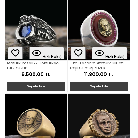
Hızlı Bakış
Hızlı Bakış
Atatürk İmzalı & Göktürkçe
Özel Tasarım Atatürk Silüetli
Türk Yüzük
Taşlı Gümüş Yüzük
6.500,00 TL
11.800,00 TL
Sepete Ekle
Sepete Ekle