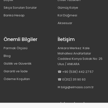
Sıkça Sorulan Sorular
Gümüş Kolye
Banka Hesap
Kol Düğmesi
Aksesuar
Önemli Bilgiler
İletişim
Parmak Ölçüsü
Ankara Merkez: Kale
Mahallesi Anafartalar
Blog
Caddesi Konya Sokak No: 25
Gizlilik ve Güvenlik
Ulus / ANKARA
Garanti ve İade
☎ +90 (538) 442 27 57
Ödeme Koşulları
☎ 0(312) 311 90 93
✉ bilgi@elmasis.com.tr
BIZI TAKIP EDIN