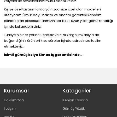
kolyeler ile sevdiklerinizi mutlu edebilirsiniz.
Kişiye özel tasarımlarda yalnızca size özel olan modelleri
üretiyoruz. Ömür boyu bakım ve onarım garantisi kapsamı
altında olan aksesuarlarımızın her birini uzun yıllar gönül rahatlığı
içinde kullanabilirsiniz.
Türkiye’nin her yerine ücretsiz ve hızlı kargo imkanıyla da
beğendiğiniz ürünleri kısa süreler içinde adresinize teslim
etmekteyiz.
İsimli gümüş kolye Elmas İş garantisinde…
Kurumsal
Kategoriler
Hakkımızda
Kendin Tasarla
İletişim
Gümüş Yüzük
Bayilik
Erkek Yüzükleri