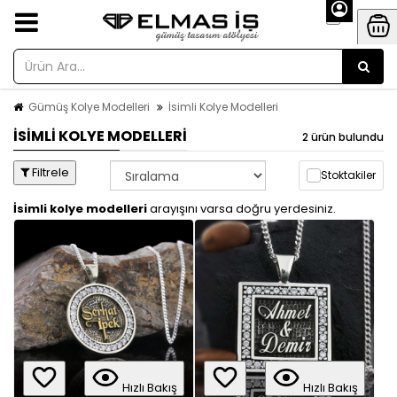
Gümüş Kolye Modelleri
İsimli Kolye Modelleri
İSIMLI KOLYE MODELLERI
2 ürün bulundu
Filtrele
Stoktakiler
İsimli kolye modelleri
arayışını varsa doğru yerdesiniz.
Hızlı Bakış
Hızlı Bakış