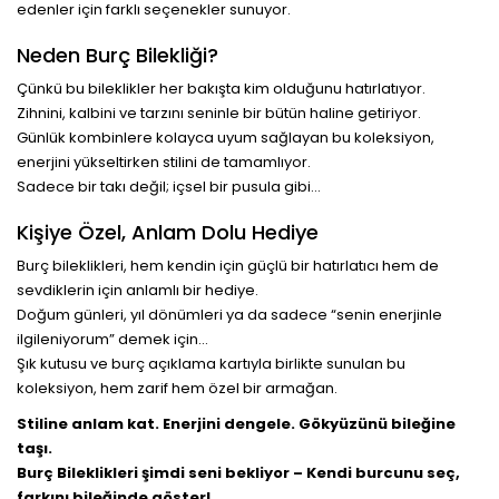
edenler için farklı seçenekler sunuyor.
Neden Burç Bilekliği?
Çünkü bu bileklikler her bakışta kim olduğunu hatırlatıyor.
Zihnini, kalbini ve tarzını seninle bir bütün haline getiriyor.
Günlük kombinlere kolayca uyum sağlayan bu koleksiyon,
enerjini yükseltirken stilini de tamamlıyor.
Sadece bir takı değil; içsel bir pusula gibi…
Kişiye Özel, Anlam Dolu Hediye
Burç bileklikleri, hem kendin için güçlü bir hatırlatıcı hem de
sevdiklerin için anlamlı bir hediye.
Doğum günleri, yıl dönümleri ya da sadece “senin enerjinle
ilgileniyorum” demek için…
Şık kutusu ve burç açıklama kartıyla birlikte sunulan bu
koleksiyon, hem zarif hem özel bir armağan.
Stiline anlam kat. Enerjini dengele. Gökyüzünü bileğine
taşı.
Burç Bileklikleri şimdi seni bekliyor – Kendi burcunu seç,
farkını bileğinde göster!