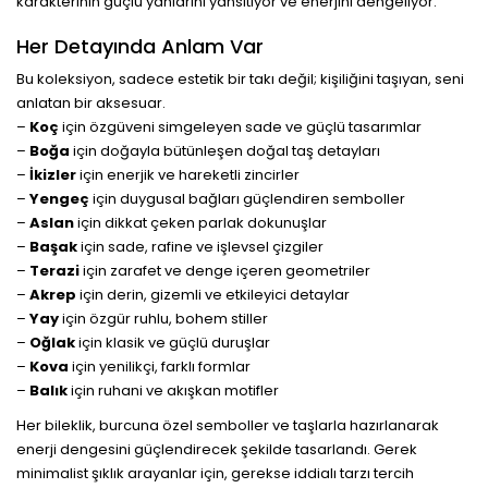
karakterinin güçlü yanlarını yansıtıyor ve enerjini dengeliyor.
Her Detayında Anlam Var
Bu koleksiyon, sadece estetik bir takı değil; kişiliğini taşıyan, seni
anlatan bir aksesuar.
–
Koç
için özgüveni simgeleyen sade ve güçlü tasarımlar
–
Boğa
için doğayla bütünleşen doğal taş detayları
–
İkizler
için enerjik ve hareketli zincirler
–
Yengeç
için duygusal bağları güçlendiren semboller
–
Aslan
için dikkat çeken parlak dokunuşlar
–
Başak
için sade, rafine ve işlevsel çizgiler
–
Terazi
için zarafet ve denge içeren geometriler
–
Akrep
için derin, gizemli ve etkileyici detaylar
–
Yay
için özgür ruhlu, bohem stiller
–
Oğlak
için klasik ve güçlü duruşlar
–
Kova
için yenilikçi, farklı formlar
–
Balık
için ruhani ve akışkan motifler
Her bileklik, burcuna özel semboller ve taşlarla hazırlanarak
enerji dengesini güçlendirecek şekilde tasarlandı. Gerek
minimalist şıklık arayanlar için, gerekse iddialı tarzı tercih