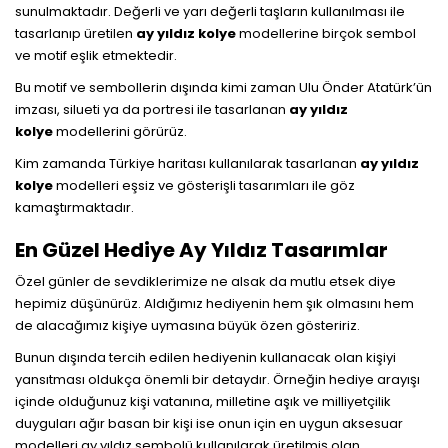
sunulmaktadır. Değerli ve yarı değerli taşların kullanılması ile
tasarlanıp üretilen
ay yıldız
kolye
modellerine birçok sembol
ve motif eşlik etmektedir.
Bu motif ve sembollerin dışında kimi zaman Ulu Önder Atatürk’ün
imzası, silueti ya da portresi ile tasarlanan
ay yıldız
kolye
modellerini görürüz.
Kim zamanda Türkiye haritası kullanılarak tasarlanan
ay yıldız
kolye
modelleri eşsiz ve gösterişli tasarımları ile göz
kamaştırmaktadır.
En Güzel Hediye Ay Yıldız Tasarımlar
Özel günler de sevdiklerimize ne alsak da mutlu etsek diye
hepimiz düşünürüz. Aldığımız hediyenin hem şık olmasını hem
de alacağımız kişiye uymasına büyük özen gösteririz.
Bunun dışında tercih edilen hediyenin kullanacak olan kişiyi
yansıtması oldukça önemli bir detaydır. Örneğin hediye arayışı
içinde olduğunuz kişi vatanına, milletine aşık ve milliyetçilik
duyguları ağır basan bir kişi ise onun için en uygun aksesuar
modelleri ay yıldız sembolü kullanılarak üretilmiş olan