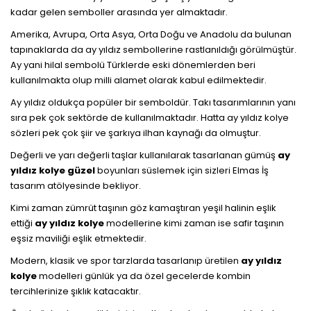
kadar gelen semboller arasında yer almaktadır.
Amerika, Avrupa, Orta Asya, Orta Doğu ve Anadolu da bulunan
tapınaklarda da ay yıldız sembollerine rastlanıldığı görülmüştür.
Ay yani hilal sembolü Türklerde eski dönemlerden beri
kullanılmakta olup milli alamet olarak kabul edilmektedir.
Ay yıldız oldukça popüler bir semboldür. Takı tasarımlarının yanı
sıra pek çok sektörde de kullanılmaktadır. Hatta ay yıldız kolye
sözleri pek çok şiir ve şarkıya ilhan kaynağı da olmuştur.
Değerli ve yarı değerli taşlar kullanılarak tasarlanan gümüş
ay
yıldız kolye güzel
boyunları süslemek için sizleri Elmas İş
tasarım atölyesinde bekliyor.
Kimi zaman zümrüt taşının göz kamaştıran yeşil halinin eşlik
ettiği
ay yıldız kolye
modellerine kimi zaman ise safir taşının
eşsiz maviliği eşlik etmektedir.
Modern, klasik ve spor tarzlarda tasarlanıp üretilen
ay yıldız
kolye
modelleri günlük ya da özel gecelerde kombin
tercihlerinize şıklık katacaktır.