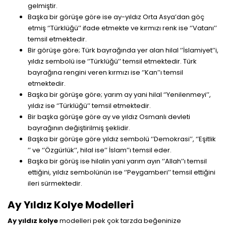
gelmiştir.
Başka bir görüşe göre ise ay-yıldız Orta Asya’dan göç
etmiş ‘’Türklüğü’’ ifade etmekte ve kırmızı renk ise ‘’Vatanı’’
temsil etmektedir.
Bir görüşe göre; Türk bayrağında yer alan hilal ‘’İslamiyet’’i,
yıldız sembolü ise ‘’Türklüğü’’ temsil etmektedir. Türk
bayrağına rengini veren kırmızı ise ‘’Kan’’ı temsil
etmektedir.
Başka bir görüşe göre; yarım ay yani hilal ‘’Yenilenmeyi’’,
yıldız ise ‘’Türklüğü’’ temsil etmektedir.
Bir başka görüşe göre ay ve yıldız Osmanlı devleti
bayrağının değiştirilmiş şeklidir.
Başka bir görüşe göre yıldız sembolü ‘’Demokrasi’’, ‘’Eşitlik
’’ ve ‘’Özgürlük’’, hilal ise’’ İslam’’ı temsil eder.
Başka bir görüş ise hilalin yani yarım ayın ‘’Allah’’ı temsil
ettiğini, yıldız sembolünün ise ‘’Peygamberi’’ temsil ettiğini
ileri sürmektedir.
Ay Yıldız Kolye Modelleri
Ay yıldız kolye
modelleri pek çok tarzda beğeninize