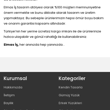
Elmas İş tasarım atölyesi olarak %100 müşteri memnuniyetine
önem vermekte ve bunu dikkate alarak tasarım ve üretim
yapmaktayız. Bu sebeple ürünlerimizin hepsi ömür boyu bakım
ve onarım garantisi kapsamı altındadır.
Türkiye’nin her yerine ücretsiz kargo imkanı ile de ürünlerinize
hızlıca ulaşabilir ve gönül rahatlığı ile kullanabilirsiniz.
Elmas İş
,
her anınızda hep yanınızda…
Kurumsal
Kategoriler
Hakkımızda
Kendin Tasarla
İletişim
Gümüş Yüzük
Bayilik
Erkek Yüzükleri