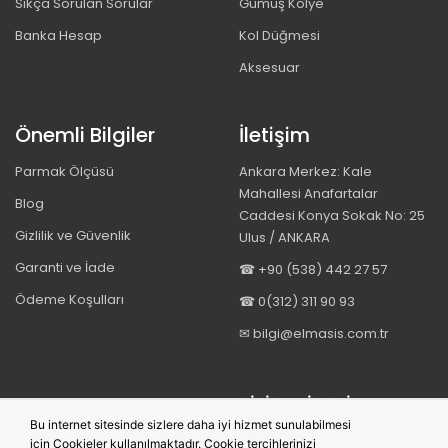
Sıkça Sorulan Sorular
Gümüş Kolye
Banka Hesap
Kol Düğmesi
Aksesuar
Önemli Bilgiler
İletişim
Parmak Ölçüsü
Ankara Merkez: Kale
Mahallesi Anafartalar
Blog
Caddesi Konya Sokak No: 25
Gizlilik ve Güvenlik
Ulus / ANKARA
Garanti ve İade
☎ +90 (538) 442 27 57
Ödeme Koşulları
☎ 0(312) 311 90 93
✉ bilgi@elmasis.com.tr
BIZI TAKIP EDIN
Bu internet sitesinde sizlere daha iyi hizmet sunulabilmesi
için Cookieler kullanılmaktadır. Cookie tercihlerinizi