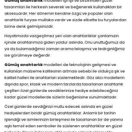
Gümüş anahtarlık
modelleri ışıl ışıl ve birbirinden güzel
tasarımları ile herkesin severek ve beğenerek kullandıkları bir
aksesuardır. Her dönemin kendine özgü ve popüler olan
anahtarlık furyası mutlaka vardır ve sizde elbette bu furyalardan
birine denk gelmişsinizdir.
Hayatımızda vazgeçilmez yeri olan anahtarlıklar çantamızın
içinde anahtarımıza giden yoldur aslında. Onu unuttuğumuz da
ya da bulamadığımız zaman arama telaşımız ve tedirginliğimiz
ise görülmeye değerdir.
Gümüş anahtarlık
modelleri de teknolojinin gelişmesi ve
kullanılan malzeme kalitesinin artması sebebi ile oldukça şık ve
kaliteli halleri ile anahtarları süslemektedir. Göz alıcı modellerin
dışında spor, klasik ve modern tarzlarda tasarlanan anahtarlık
çeşitleri özel günlerde sevdiklerinize hediye edebileceğiniz
kadar güzel modellerde sizlerin beğenisine sunulmaktadır.
Özel günlerde sevdiğinizi mutlu edecek aslında en güzel
hediyelerden biridir gümüş anahtarlıklar. Anlamlı bir tarihin
işlendiği ve isimlerinizin birleşmesi ile tasarlanan bir de yanına
aşkı temsil eden semboller ile süslenen anahtarlıklar en güzel