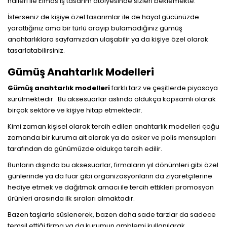
halleri ile Elmas İş tasarım atölyesinde sizleri beklemekte.
İsterseniz de kişiye özel tasarımlar ile de hayal gücünüzde
yarattığınız ama bir türlü arayıp bulamadığınız gümüş
anahtarlıklara sayfamızdan ulaşabilir ya da kişiye özel olarak
tasarlatabilirsiniz.
Gümüş Anahtarlık Modelleri
Gümüş anahtarlık modelleri
farklı tarz ve çeşitlerde piyasaya
sürülmektedir. Bu aksesuarlar aslında oldukça kapsamlı olarak
birçok sektöre ve kişiye hitap etmektedir.
Kimi zaman kişisel olarak tercih edilen anahtarlık modelleri çoğu
zamanda bir kuruma ait olarak ya da asker ve polis mensupları
tarafından da günümüzde oldukça tercih edilir.
Bunların dışında bu aksesuarlar, firmaların yıl dönümleri gibi özel
günlerinde ya da fuar gibi organizasyonların da ziyaretçilerine
hediye etmek ve dağıtmak amacı ile tercih ettikleri promosyon
ürünleri arasında ilk sıraları almaktadır.
Bazen taşlarla süslenerek, bazen daha sade tarzlar da sadece
temsil ettiği firma ya da kurumun amblemi kullanılarak