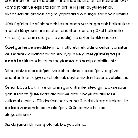
çok tercih edilen modeller arasında ilk sıraları almaktadır. Göz
kamaştıran ve eşsiz tasarımları ile kişileri büyüleyen bu
aksesuarlar içinden seçim yapmakta oldukça zorlanabilirsiniz.
Ufak figürler ile süslenerek tasarlanan ve rengarenk halleri ile bir
masal dünyasını anımsatan anahtarlıklar en güzel halleri ile
Elmas İş tasarım atölyesi ayrıcalığı ile sizleri beklemekte.
Özel günlerde sevdiklerinizi mutlu etmek adına onları yansıtan
ve severek kullanacakları en uygun ve güzel
gümüş taşlı
anahtarlık
modellerine sayfamızdan sahip olabilirsiniz.
Dilerseniz de aradığınız ve sahip olmak istediğiniz o güzel
anahtarlıkları kişiye özel olarak sayfamızdan tasarlayabilirsiniz.
Ömür boyu bakım ve onarım garantisi ile istediğiniz aksesuarı
gönül rahatlığı ile satın alabilir ve ömür boyu mutluluk ile
kullanabilirsiniz. Türkiye’nin her yerine ücretsiz kargo imkanı ile
de kısa zamanda satın aldığınız ürünlerinize hızlıca
ulaşabilirsiniz.
Siz düşünün Elmas İş olarak biz yapalım…