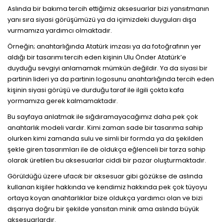
Aslında bir bakıma tercih ettiğimiz aksesuarlar bizi yansıtmanın
yanı sıra siyasi görüşümüzü ya da içimizdeki duyguları dışa
vurmamıza yardımcı olmaktadır.
Örneğin; anahtarlığında Atatürk imzası ya da fotoğrafının yer
aldığı bir tasarımı tercih eden kişinin Ulu Önder Atatürk’e
duyduğu sevgiyi anlamamak mümkün değildir. Ya da siyasi bir
partinin lideri ya da partinin logosunu anahtarlığında tercih eden
kişinin siyasi görüşü ve durduğu taraf ile ilgili çokta kafa
yormamıza gerek kalmamaktadır.
Bu sayfaya anlatmak ile sığdıramayacağımız daha pek çok
anahtarlık modeli vardır. Kimi zaman sade bir tasarıma sahip
olurken kimi zamanda sulu ve simli bir formda ya da şekilden
şekle giren tasarımları ile de oldukça eğlenceli bir tarza sahip
olarak üretilen bu aksesuarlar ciddi bir pazar oluşturmaktadır.
Görüldüğü üzere ufacık bir aksesuar gibi gözükse de aslında
kullanan kişiler hakkında ve kendimiz hakkında pek çok tüyoyu
ortaya koyan anahtarlıklar bize oldukça yardımcı olan ve bizi
dışarıya doğru bir şekilde yansıtan minik ama aslında büyük
aksesuarlardır.