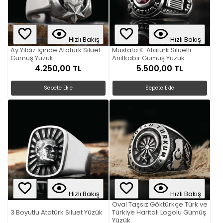
Hızlı Bakış
Hızlı Bakış
Ay Yıldız İçinde Atatürk Silüet
Mustafa K. Atatürk Siluetli
Gümüş Yüzük
Anıtkabir Gümüş Yüzük
4.250,00 TL
5.500,00 TL
Sepete Ekle
Sepete Ekle
Hızlı Bakış
Hızlı Bakış
Oval Taşsız Göktürkçe Türk ve
3 Boyutlu Atatürk Siluet Yüzük
Türkiye Haritalı Logolu Gümüş
Yüzük