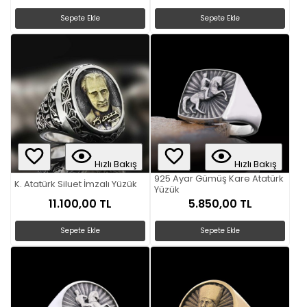
Sepete Ekle
Sepete Ekle
Hızlı Bakış
Hızlı Bakış
925 Ayar Gümüş Kare Atatürk
K. Atatürk Siluet İmzalı Yüzük
Yüzük
11.100,00 TL
5.850,00 TL
Sepete Ekle
Sepete Ekle