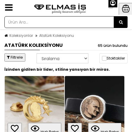
Koleksiyonlar
Atatürk Koleksiyonu
ATATÜRK KOLEKSIYONU
65 ürün bulundu
Filtrele
Stoktakiler
İzinden gidilen bir lider, stiline yansıyan bir miras.
Hızlı Bakış
Hızlı Bakış