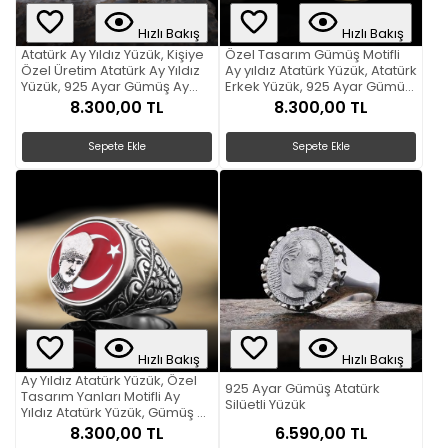
Hızlı Bakış
Hızlı Bakış
Atatürk Ay Yıldız Yüzük, Kişiye
Özel Tasarım Gümüş Motifli
Özel Üretim Atatürk Ay Yıldız
Ay yıldız Atatürk Yüzük, Atatürk
Yüzük, 925 Ayar Gümüş Ay
Erkek Yüzük, 925 Ayar Gümüş
Yıldız Atatürk Erkek Yüzük
Ay yıldız Atatürk Erkek Yüzük
8.300,00 TL
8.300,00 TL
Sepete Ekle
Sepete Ekle
Hızlı Bakış
Hızlı Bakış
Ay Yıldız Atatürk Yüzük, Özel
925 Ayar Gümüş Atatürk
Tasarım Yanları Motifli Ay
Silüetli Yüzük
Yıldız Atatürk Yüzük, Gümüş Ay
Yıldız Atatürk Yüzük
8.300,00 TL
6.590,00 TL