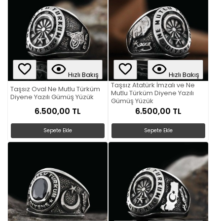
Hızlı Bakış
Hızlı Bakış
Taşsız Atatürk İmzalı ve Ne
Taşsız Oval Ne Mutlu Türküm
Mutlu Türküm Diyene Yazılı
Diyene Yazılı Gümüş Yüzük
Gümüş Yüzük
6.500,00 TL
6.500,00 TL
Sepete Ekle
Sepete Ekle