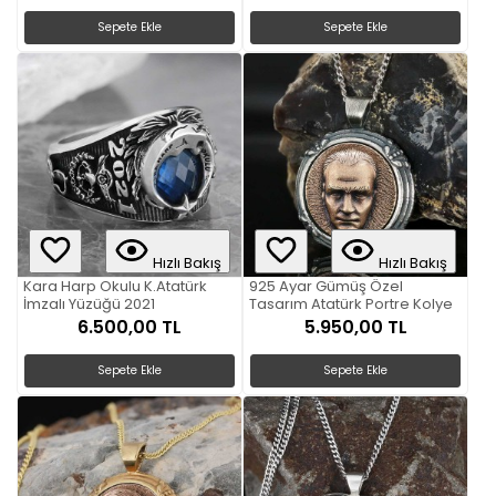
Sepete Ekle
Sepete Ekle
Hızlı Bakış
Hızlı Bakış
Kara Harp Okulu K.Atatürk
925 Ayar Gümüş Özel
İmzalı Yüzüğü 2021
Tasarım Atatürk Portre Kolye
6.500,00 TL
5.950,00 TL
Sepete Ekle
Sepete Ekle