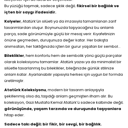
Bu yüzüğü taşımak, sadece şıklık değil;
fikirsel bir bağlılık ve
içten bir saygı ifadesidir.
Kolyeler
, Atatürk’ün silüeti ya da imzasıyla tamamlanan zarif
tasarımlardan oluşur. Boynunuzda taşıyacağınız bu anlamlı
parça, sade görünümüyle güçlü bir mesaj verir. Kıyafetinizin
önüne geçmeden, duruşunuza değer katar. Her bakışta
anımsatan, her taktığınızda içten bir gurur yaşatan bir sembol…
Bileklikler
, hem konforlu hem de sembolik yönü güçlü parçalar
olarak koleksiyonu tamamlar. Atatürk yazısı ya da minimalist bir
silüetle tasarlanmış bu bileklikler, bileğinizde günlük stilinize
anlam katar. Ayarlanabilir yapısıyla herkes için uygun bir formda
üretilmiştir.
Atatürk Koleksiyonu
, modern bir tasarım anlayışıyla
şekillenmiş olsa da, taşıdığı anlam geçmişten ilham alır. Bu
koleksiyon, Gazi Mustafa Kemal Atatürk’ü sadece kalbinde değil;
görünüşünde, yaşam tarzında ve duruşunda taşıyanlara
hitap eder.
Sadece takı değil; bir fikir, bir sevgi, bir bağlılık.