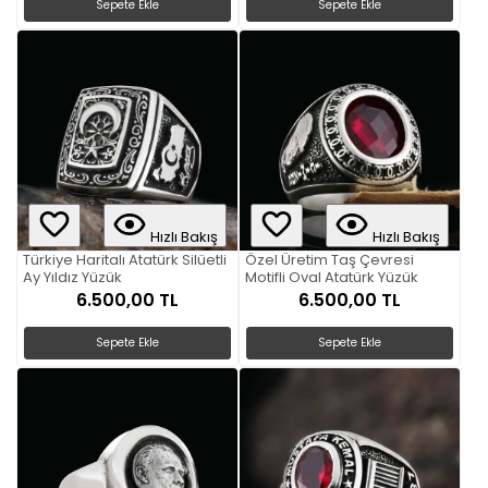
Sepete Ekle
Sepete Ekle
Hızlı Bakış
Hızlı Bakış
Türkiye Haritalı Atatürk Silüetli
Özel Üretim Taş Çevresi
Ay Yıldız Yüzük
Motifli Oval Atatürk Yüzük
6.500,00 TL
6.500,00 TL
Sepete Ekle
Sepete Ekle