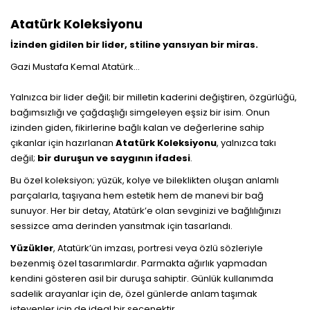
Atatürk Koleksiyonu
İzinden gidilen bir lider, stiline yansıyan bir miras.
Gazi Mustafa Kemal Atatürk…
Yalnızca bir lider değil; bir milletin kaderini değiştiren, özgürlüğü,
bağımsızlığı ve çağdaşlığı simgeleyen eşsiz bir isim. Onun
izinden giden, fikirlerine bağlı kalan ve değerlerine sahip
çıkanlar için hazırlanan
Atatürk Koleksiyonu
, yalnızca takı
değil;
bir duruşun ve saygının ifadesi
.
Bu özel koleksiyon; yüzük, kolye ve bileklikten oluşan anlamlı
parçalarla, taşıyana hem estetik hem de manevi bir bağ
sunuyor. Her bir detay, Atatürk’e olan sevginizi ve bağlılığınızı
sessizce ama derinden yansıtmak için tasarlandı.
Yüzükler
, Atatürk’ün imzası, portresi veya özlü sözleriyle
bezenmiş özel tasarımlardır. Parmakta ağırlık yapmadan
kendini gösteren asil bir duruşa sahiptir. Günlük kullanımda
sadelik arayanlar için de, özel günlerde anlam taşımak
isteyenler için de ideal bir seçenektir.