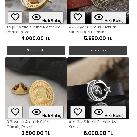
Hızlı Bakış
Hızlı Bakış
Taşlı Ay Yıldız İçinde Atatürk
925 Ayar Gümüş Atatürk
Portre Rozet
Silüetli Deri Bileklik
4.000,00 TL
5.950,00 TL
Sepete Ekle
Sepete Ekle
Hızlı Bakış
Hızlı Bakış
3 Boyutlu Atatürk Silüet
Atatürk Silüetli Bileklik Ay
Gümüş Rozet
Yıldızlı
3.500,00 TL
6.000,00 TL