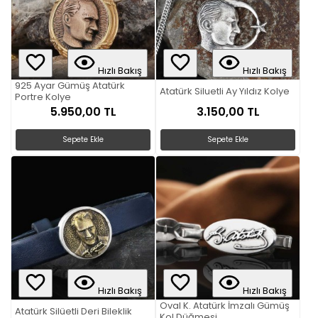
Hızlı Bakış
Hızlı Bakış
925 Ayar Gümüş Atatürk
Atatürk Siluetli Ay Yıldız Kolye
Portre Kolye
5.950,00 TL
3.150,00 TL
Sepete Ekle
Sepete Ekle
Hızlı Bakış
Hızlı Bakış
Oval K. Atatürk İmzalı Gümüş
Atatürk Silüetli Deri Bileklik
Kol Düğmesi