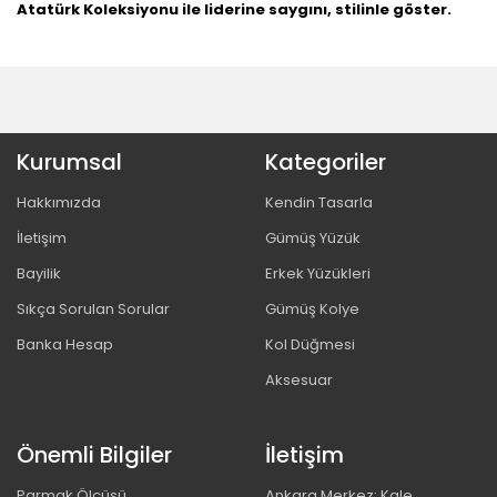
Atatürk Koleksiyonu ile liderine saygını, stilinle göster.
Kurumsal
Kategoriler
Hakkımızda
Kendin Tasarla
İletişim
Gümüş Yüzük
Bayilik
Erkek Yüzükleri
Sıkça Sorulan Sorular
Gümüş Kolye
Banka Hesap
Kol Düğmesi
Aksesuar
Önemli Bilgiler
İletişim
Parmak Ölçüsü
Ankara Merkez: Kale