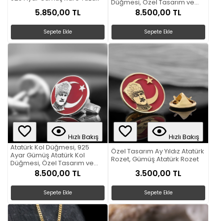
Düğmesi, Özel Tasarım ve
Usta El İşçiliği Atatürk Kol
5.850,00 TL
8.500,00 TL
Düğmesi
Sepete Ekle
Sepete Ekle
Hızlı Bakış
Hızlı Bakış
Atatürk Kol Düğmesi, 925
Özel Tasarım Ay Yıldız Atatürk
Ayar Gümüş Atatürk Kol
Rozet, Gümüş Atatürk Rozet
Düğmesi, Özel Tasarım ve
Usta El İşçiliği Atatürk Kol
8.500,00 TL
3.500,00 TL
Düğmesi
Sepete Ekle
Sepete Ekle