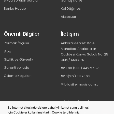
Sıkça Sorulan Sorular
Gümüş Kolye
Banka Hesap
Kol Düğmesi
Aksesuar
Önemli Bilgiler
İletişim
Parmak Ölçüsü
Ankara Merkez: Kale
Mahallesi Anafartalar
Blog
Caddesi Konya Sokak No: 25
Gizlilik ve Güvenlik
Ulus / ANKARA
Garanti ve İade
☎ +90 (538) 442 27 57
Ödeme Koşulları
☎ 0(312) 311 90 93
✉ bilgi@elmasis.com.tr
BIZI TAKIP EDIN
Bu internet sitesinde sizlere daha iyi hizmet sunulabilmesi
için Cookieler kullanılmaktadır. Cookie tercihlerinizi