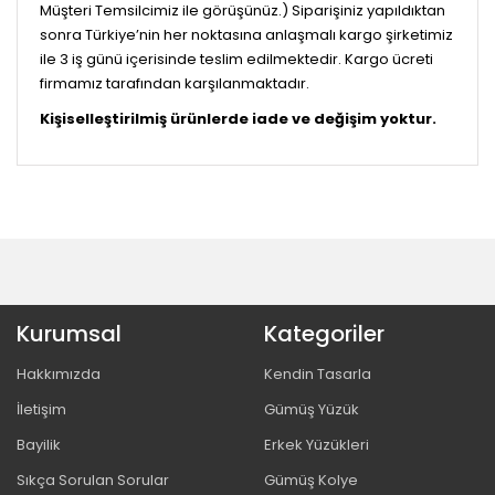
Müşteri Temsilcimiz ile görüşünüz.) Siparişiniz yapıldıktan
sonra Türkiye’nin her noktasına anlaşmalı kargo şirketimiz
ile 3 iş günü içerisinde teslim edilmektedir. Kargo ücreti
firmamız tarafından karşılanmaktadır.
Kişiselleştirilmiş ürünlerde iade ve değişim yoktur.
Kurumsal
Kategoriler
Hakkımızda
Kendin Tasarla
İletişim
Gümüş Yüzük
Bayilik
Erkek Yüzükleri
Sıkça Sorulan Sorular
Gümüş Kolye