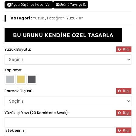
Fiyatı Düşünce Haber Ver
Ürünü Tavsiye Et
Kategori :
Yüzük
,
Fotoğraflı Yüzükler
Yüzük Boyutu:
Bilgi
Kaplama:
Parmak Ölçüsü:
Bilgi
Yüzük İçi Yazı (20 Karakterle Sınırlı):
Bilgi
İstekleriniz:
Bilgi