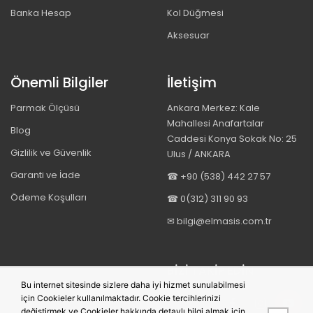
Banka Hesap
Kol Düğmesi
Aksesuar
Önemli Bilgiler
İletişim
Parmak Ölçüsü
Ankara Merkez: Kale
Mahallesi Anafartalar
Blog
Caddesi Konya Sokak No: 25
Gizlilik ve Güvenlik
Ulus / ANKARA
Garanti ve İade
☎ +90 (538) 442 27 57
Ödeme Koşulları
☎ 0(312) 311 90 93
✉ bilgi@elmasis.com.tr
BIZI TAKIP EDIN
Bu internet sitesinde sizlere daha iyi hizmet sunulabilmesi
için Cookieler kullanılmaktadır. Cookie tercihlerinizi
değiştirmek ve Cookieler hakkında detaylı bilgi almak için