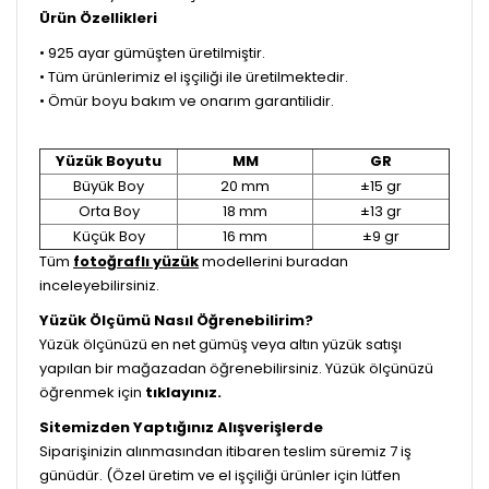
Ürün Özellikleri
• 925 ayar gümüşten üretilmiştir.
• Tüm ürünlerimiz el işçiliği ile üretilmektedir.
• Ömür boyu bakım ve onarım garantilidir.
Yüzük Boyutu
MM
GR
Büyük Boy
20 mm
±15 gr
Orta Boy
18 mm
±13 gr
Küçük Boy
16 mm
±9 gr
Tüm
fotoğraflı yüzük
modellerini buradan
inceleyebilirsiniz.
Yüzük Ölçümü Nasıl Öğrenebilirim?
Yüzük ölçünüzü en net gümüş veya altın yüzük satışı
yapılan bir mağazadan öğrenebilirsiniz. Yüzük ölçünüzü
öğrenmek için
tıklayınız.
Sitemizden Yaptığınız Alışverişlerde
Siparişinizin alınmasından itibaren teslim süremiz 7 iş
günüdür. (Özel üretim ve el işçiliği ürünler için lütfen