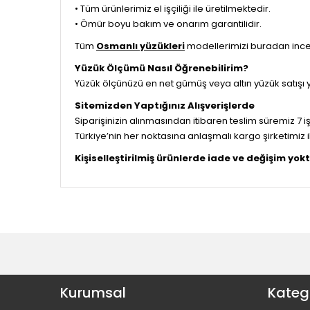
• Tüm ürünlerimiz el işçiliği ile üretilmektedir.
• Ömür boyu bakım ve onarım garantilidir.
Tüm
Osmanlı yüzükleri
modellerimizi buradan incele
Yüzük Ölçümü Nasıl Öğrenebilirim?
Yüzük ölçünüzü en net gümüş veya altın yüzük satışı
Sitemizden Yaptığınız Alışverişlerde
Siparişinizin alınmasından itibaren teslim süremiz 7 iş
Türkiye’nin her noktasına anlaşmalı kargo şirketimiz 
Kişiselleştirilmiş ürünlerde iade ve değişim yokt
Kurumsal
Katego