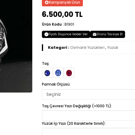
Kampanyalı Ürün
6.500,00 TL
Ürün Kodu :
B1901
Fiyatı Düşünce Haber Ver
Ürünü Tavsiye Et
Kategori :
Osmanlı Yüzükleri
,
Yüzük
Taş:
Parmak Ölçüsü:
Taş Çevresi Yazı Değişikliği (+1000 TL):
Yüzük İçi Yazı (20 Karakterle Sınırlı):