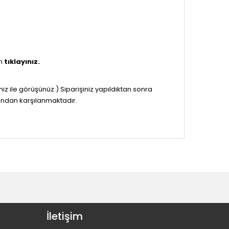
in
tıklayınız.
miz ile görüşünüz.) Siparişiniz yapıldıktan sonra
fından karşılanmaktadır.
İletişim