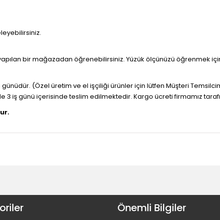
yebilirsiniz.
 yapılan bir mağazadan öğrenebilirsiniz. Yüzük ölçünüzü öğrenmek iç
 günüdür. (Özel üretim ve el işçiliği ürünler için lütfen Müşteri Temsilci
ile 3 iş günü içerisinde teslim edilmektedir. Kargo ücreti firmamız tara
ur.
riler
Önemli Bilgiler