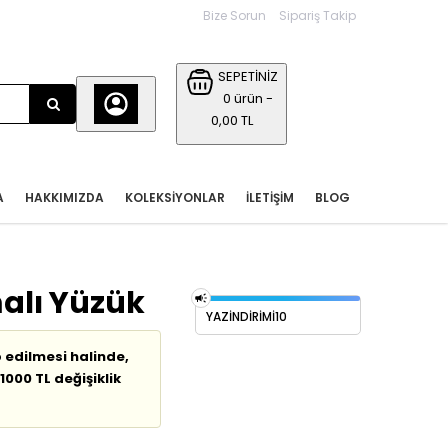
Bize Sorun
Sipariş Takip
SEPETİNİZ
0 ürün -
0,00 TL
A
HAKKIMIZDA
KOLEKSIYONLAR
İLETIŞIM
BLOG
alı Yüzük
YAZİNDİRİMİ10
p edilmesi halinde,
1000 TL değişiklik