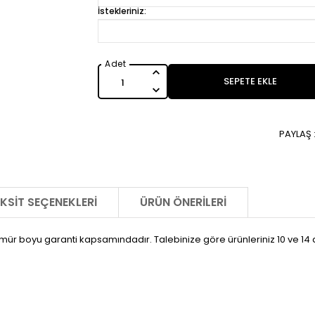
İstekleriniz:
SEPETE EKLE
PAYLAŞ 
KSIT SEÇENEKLERI
ÜRÜN ÖNERILERI
r boyu garanti kapsamındadır. Talebinize göre ürünleriniz 10 ve 14 ay