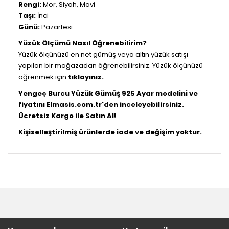
Rengi:
Mor, Siyah, Mavi
Taşı:
İnci
Günü:
Pazartesi
Yüzük Ölçümü Nasıl Öğrenebilirim?
Yüzük ölçünüzü en net gümüş veya altın yüzük satışı
yapılan bir mağazadan öğrenebilirsiniz. Yüzük ölçünüzü
öğrenmek için
tıklayınız.
Yengeç Burcu Yüzük Gümüş 925 Ayar modelini ve
fiyatını Elmasis.com.tr'den inceleyebilirsiniz.
Ücretsiz Kargo ile Satın Al!
Kişiselleştirilmiş ürünlerde iade ve değişim yoktur.