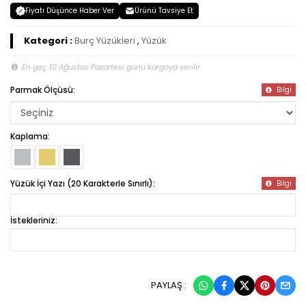
Fiyatı Düşünce Haber Ver
Ürünü Tavsiye Et
Kategori :
Burç Yüzükleri
,
Yüzük
En geç 10 Ağustos Pazartesi günü kargoya verilir.
Parmak Ölçüsü:
Bilgi
Kaplama:
Yüzük İçi Yazı (20 Karakterle Sınırlı):
Bilgi
İstekleriniz:
PAYLAŞ :