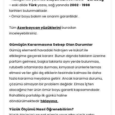
- eski dilde
Türk
yazısı, sağ yanında
2002
-
1998
tarihleri
bulunmaktadır.
• Ömür boyu bakım ve onarım garantilidir.
Tüm
Azerbaycan yüzüklerini
buradan
inceleyebilirsiniz.
Gümüşün Kararmasına Sebep Olan Durumlar
Gümüş elementi havadaki hidrojen ve kükürt ile
etkileşime geçerek kararır. Bunun dışında takıların üzerine
parfüm gelmesi, başka takılarla aynı yerde bulunması,
rutubetli ortamlarda durması, kimyasal ürünlerle temas
etmesi ve ter gibi dış etkilerin tesirinde kalması ile daha
fazla kararma meydana getirir. Ancak kararma durumu,
çözümü olmayan bir problem değildir. Elmas İş’ten
alacağınız her ürün ömür boyu garanti kapsamındadır.
Rahatlıkla parlatılıp ilk günkü haline
döndürülmektedir
tıklayınız.
Yüzük Ölçümü Nasıl Öğrenebilirim?
Yüzük ölçünüzü en net gümüş veya altın yüzük satışı