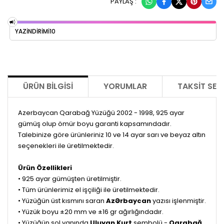
PAYLAŞ :
YAZİNDİRİMİ10
ÜRÜN BILGISI
YORUMLAR
TAKSIT SEÇ
Azerbaycan Qarabağ Yüzüğü 2002 - 1998, 925 ayar
gümüş olup ömür boyu garanti kapsamındadır.
Talebinize göre ürünleriniz 10 ve 14 ayar sarı ve beyaz altın
seçenekleri ile üretilmektedir.
Ürün Özellikleri
• 925 ayar gümüşten üretilmiştir.
• Tüm ürünlerimiz el işçiliği ile üretilmektedir.
• Yüzüğün üst kısmını saran
AzƏrbaycan
yazısı işlenmiştir.
• Yüzük boyu ±20 mm ve ±16 gr ağırlığındadır.
• Yüzüğün sol yanında
Uluyan Kurt
sembolü -
Qarabağ