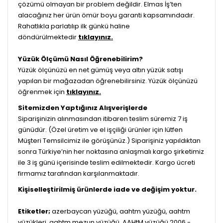
çözümü olmayan bir problem değildir. Elmas İş’ten
alacağınız her ürün ömür boyu garanti kapsamındadır.
Rahatlıkla parlatılıp ilk günkü haline
döndürülmektedir
tıklayınız.
Yüzük Ölçümü Nasıl Öğrenebilirim?
Yüzük ölçünüzü en net gümüş veya altın yüzük satışı
yapılan bir mağazadan öğrenebilirsiniz. Yüzük ölçünüzü
öğrenmek için
tıklayınız.
Sitemizden Yaptığınız Alışverişlerde
Siparişinizin alınmasından itibaren teslim süremiz 7 iş
günüdür. (Özel üretim ve el işçiliği ürünler için lütfen
Müşteri Temsilcimiz ile görüşünüz.) Siparişiniz yapıldıktan
sonra Türkiye’nin her noktasına anlaşmalı kargo şirketimiz
ile 3 iş günü içerisinde teslim edilmektedir. Kargo ücreti
firmamız tarafından karşılanmaktadır.
Kişiselleştirilmiş ürünlerde iade ve değişim yoktur.
Etiketler;
azerbaycan yüzüğü, aahtm yüzüğü, aahtm
yüzükleri, aahtm mezun yüzüğü, AAHtM yüzüğü 2006 -