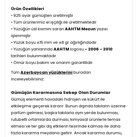
Ürün Özellikleri
• 925 ayar gümüşten üretilmiştir.
• Tüm ürünlerimiz el işçiliği ile üretilmektedir.
• Yüzüğün üst kısmını saran
AAHTM Mezun
yazısı
işlenmiştir.
• Yüzük boyu ±15 mm ve ±8 gr ağırlığındadır.
• Yüzüğün yanlarında
AAHTM
logosu
- 2006 - 2010
tarihleri
bulunmaktadır.
• Ömür boyu bakım ve onarım garantilidir.
Tüm
Azerbaycan yüzüklerini
buradan
inceleyebilirsiniz.
Gümüşün Kararmasına Sebep Olan Durumlar
Gümüş elementi havadaki hidrojen ve kükürt ile
etkileşime geçerek kararır. Bunun dışında takıların üzerine
parfüm gelmesi, başka takılarla aynı yerde bulunması,
rutubetli ortamlarda durması, kimyasal ürünlerle temas
etmesi ve ter gibi dış etkilerin tesirinde kalması ile daha
fazla kararma meydana getirir. Ancak kararma durumu,