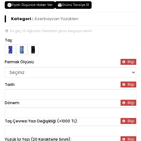
Fiyatı Düşünce Haber Ver
Ürünü Tavsiye Et
Kategori :
Azerbaycan Yüzükleri
En geç 10 Ağustos Pazartesi günü kargoya verilir.
Taş:
Parmak Ölçüsü:
Bilgi
Tarih:
Bilgi
Dönem:
Bilgi
Taş Çevresi Yazı Değişikliği (+1000 TL):
Bilgi
Yüzük İçi Yazı (20 Karakterle Sınırlı):
Bilgi