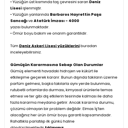
• Yüzüğün üst kısmında taş çevresini saran
Deniz
Lisesi
işlenmiştir.
• Yüzüğün yanlarında
Barbaros Hayrettin Paşa
Sancağı
ve
Atatürk İmzası - 4000
yazısı bulunmaktadır.
• Ömür boyu bakım ve onarım garantilidir.
Tüm
Deniz Askeri Lisesi yüzüklerini
buradan
inceleyebilirsiniz.
Gümüşün Kararmasına Sebep Olan Durumlar
Gümüş elementi havadaki hidrojen ve kükürt ile
etkileşime geçerek kararır. Bunun dışında takıların üzerine
parfüm gelmesi, başka takılarla aynı yerde bulunması,
rutubetli ortamlarda durması, kimyasal ürünlerle temas
etmesi ve ter gibi dış etkilerin tesirinde kalması ile daha
fazla kararma meydana getirir. Ancak kararma durumu,
çözümü olmayan bir problem değildir. Elmas İş’ten
alacağınız her ürün ömür boyu garanti kapsamındadır.
Rahatlıkla parlatılıp ilk günkü haline
döndürülmektedir
tıklayınız.