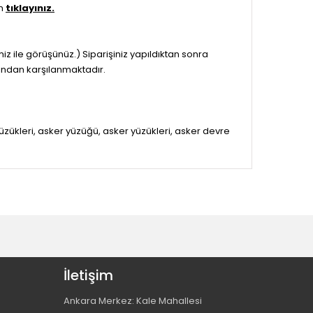
in
tıklayınız.
miz ile görüşünüz.) Siparişiniz yapıldıktan sonra
fından karşılanmaktadır.
ri yüzükleri, asker yüzüğü, asker yüzükleri, asker devre
İletişim
Ankara Merkez: Kale Mahallesi