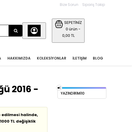
Bize Sorun
Sipariş Takip
SEPETİNİZ
0 ürün -
0,00 TL
A
HAKKIMIZDA
KOLEKSIYONLAR
İLETIŞIM
BLOG
ü 2016 -
YAZİNDİRİMİ10
p edilmesi halinde,
1000 TL değişiklik