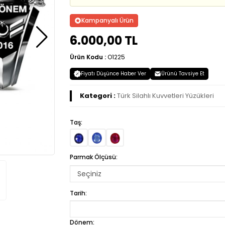
Kampanyalı Ürün
6.000,00 TL
Ürün Kodu :
O1225
Fiyatı Düşünce Haber Ver
Ürünü Tavsiye Et
Kategori :
Türk Silahlı Kuvvetleri Yüzükleri
Taş:
Parmak Ölçüsü:
Tarih:
Dönem: