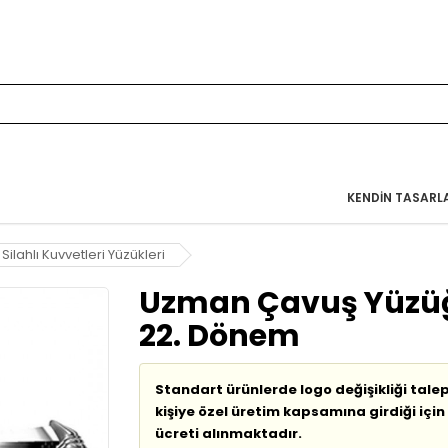
KENDIN TASARL
 Silahlı Kuvvetleri Yüzükleri
Uzman Çavuş Yüzüğ
22. Dönem
Standart ürünlerde logo değişikliği tale
kişiye özel üretim kapsamına girdiği için 
ücreti alınmaktadır.