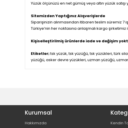
Yüzük ölçünüzü en net gümüş veya altın yüzük satışı
Sitemizden Yaptığınız Alışverişlerde
Siparişinizin alınmasından itibaren teslim süremiz 7 iş
Türkiye’nin her noktasına anlaşmalı kargo şirketimiz 
Kişiselleştirilmiş ürünlerde iade ve değişim yokt
Etiketler;
tsk yüzük, tsk yüzüğü, tsk yüzükleri, türk sil
yüzüğü, asker devre yüzükleri, uzman yüzüğü, uzman
Kurumsal
Katego
Hakkımızda
Kendin T