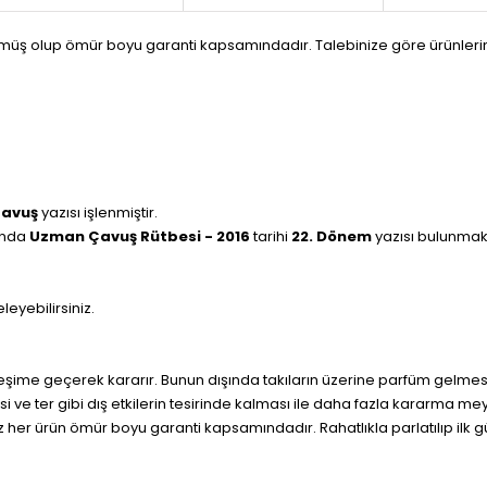
 olup ömür boyu garanti kapsamındadır. Talebinize göre ürünleriniz 1
Çavuş
yazısı işlenmiştir.
nında
Uzman Çavuş Rütbesi - 2016
tarihi
22. Dönem
yazısı bulunmak
eyebilirsiniz.
eşime geçerek kararır. Bunun dışında takıların üzerine parfüm gelmesi,
 ve ter gibi dış etkilerin tesirinde kalması ile daha fazla kararma
z her ürün ömür boyu garanti kapsamındadır. Rahatlıkla parlatılıp ilk