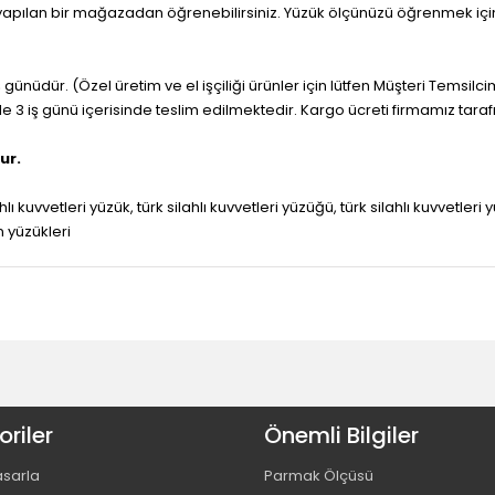
 yapılan bir mağazadan öğrenebilirsiniz. Yüzük ölçünüzü öğrenmek iç
 günüdür. (Özel üretim ve el işçiliği ürünler için lütfen Müşteri Temsilci
ile 3 iş günü içerisinde teslim edilmektedir. Kargo ücreti firmamız tara
ur.
ahlı kuvvetleri yüzük, türk silahlı kuvvetleri yüzüğü, türk silahlı kuvvetle
 yüzükleri
riler
Önemli Bilgiler
asarla
Parmak Ölçüsü