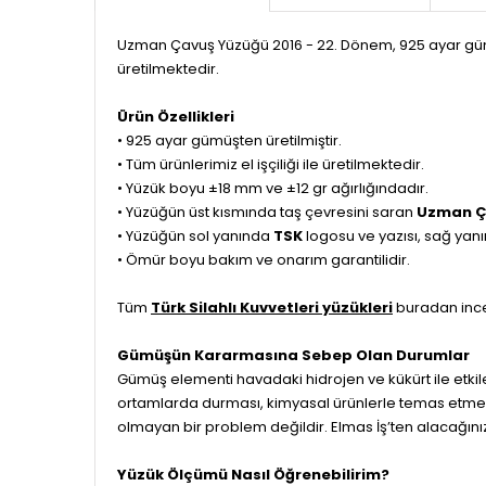
Uzman Çavuş Yüzüğü 2016 - 22. Dönem, 925 ayar gümüş
üretilmektedir.
Ürün Özellikleri
• 925 ayar gümüşten üretilmiştir.
• Tüm ürünlerimiz el işçiliği ile üretilmektedir.
• Yüzük boyu ±18 mm ve ±12 gr ağırlığındadır.
• Yüzüğün üst kısmında taş çevresini saran
Uzman 
• Yüzüğün sol yanında
TSK
logosu ve yazısı, sağ ya
• Ömür boyu bakım ve onarım garantilidir.
Tüm
Türk Silahlı Kuvvetleri yüzükleri
buradan incel
Gümüşün Kararmasına Sebep Olan Durumlar
Gümüş elementi havadaki hidrojen ve kükürt ile etkil
ortamlarda durması, kimyasal ürünlerle temas etmesi
olmayan bir problem değildir. Elmas İş’ten alacağını
Yüzük Ölçümü Nasıl Öğrenebilirim?